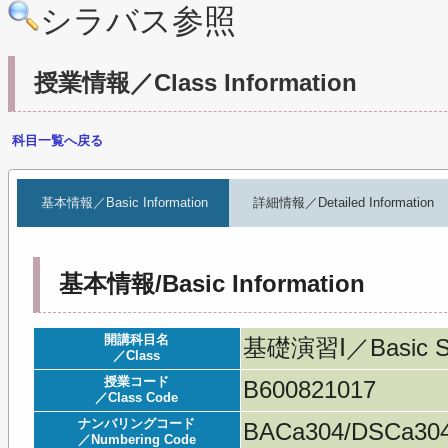
シラバス参照
授業情報／Class Information
科目一覧へ戻る
基本情報／Basic Information
詳細情報／Detailed Information
基本情報/Basic Information
開講科目名
基礎演習Ⅰ／Basic Se
／Class
授業コード
B600821017
／Class Code
ナンバリングコード
BACa304/DSCa30
／Numbering Code