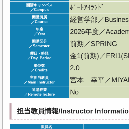
開講キャンパス
ﾎﾟｰﾄｱｲﾗﾝﾄﾞ
／Campus
開講所属
経営学部／Business A
／Course
年度
2026年度／Acade
／Year
開講区分
前期／SPRING
／Semester
曜日・時限
金1(前期)／FRI1(S
／Day, Period
単位数
2.0
／Credits
主担当教員
宮本 幸平／MIYAM
／Main Instructor
遠隔授業
No
／Remote lecture
担当教員情報/Instructor Informatio
教員名