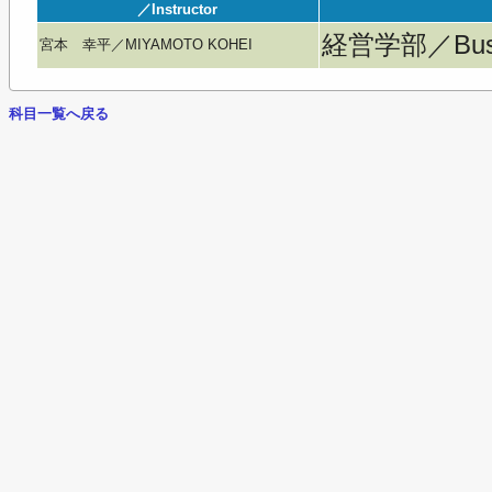
／Instructor
経営学部／Busine
宮本 幸平／MIYAMOTO KOHEI
科目一覧へ戻る