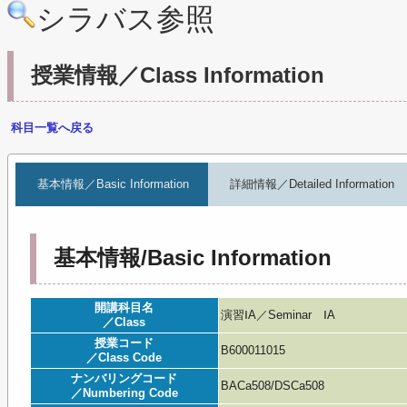
シラバス参照
授業情報／Class Information
科目一覧へ戻る
基本情報／Basic Information
詳細情報／Detailed Information
基本情報/Basic Information
開講科目名
演習ⅠA／Seminar ⅠA
／Class
授業コード
B600011015
／Class Code
ナンバリングコード
BACa508/DSCa508
／Numbering Code