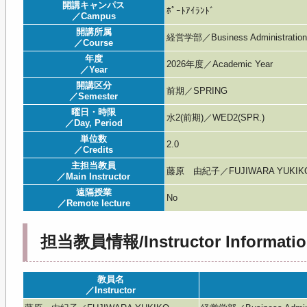
開講キャンパス
ﾎﾟｰﾄｱｲﾗﾝﾄﾞ
／Campus
開講所属
経営学部／Business Administratio
／Course
年度
2026年度／Academic Year
／Year
開講区分
前期／SPRING
／Semester
曜日・時限
水2(前期)／WED2(SPR.)
／Day, Period
単位数
2.0
／Credits
主担当教員
藤原 由紀子／FUJIWARA YUKIK
／Main Instructor
遠隔授業
No
／Remote lecture
担当教員情報/Instructor Informatio
教員名
／Instructor