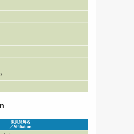
n
O
n
教員所属名
／Affiliation