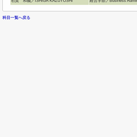
石賀 和義／ISHIGA KAZUYOSHI
経営学部／Business Adminis
科目一覧へ戻る