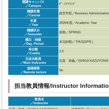
開講キャンパス
ﾎﾟｰﾄｱｲﾗﾝﾄﾞ
／Campus
開講所属
経営学部／Business Administratio
／Course
年度
2026年度／Academic Year
／Year
開講区分
前期／SPRING
／Semester
曜日・時限
木2(前期)／THU2(SPR.)
／Day, Period
単位数
2.0
／Credits
主担当教員
石賀 和義／ISHIGA KAZUYOSHI
／Main Instructor
遠隔授業
No
／Remote lecture
担当教員情報/Instructor Informatio
教員名
／Instructor