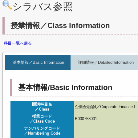
シラバス参照
授業情報／Class Information
科目一覧へ戻る
基本情報／Basic Information
詳細情報／Detailed Information
基本情報/Basic Information
開講科目名
企業金融論Ⅰ／Corporate Finance Ⅰ
／Class
授業コード
B000753001
／Class Code
ナンバリングコード
／Numbering Code