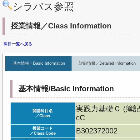
シラバス参照
授業情報／Class Information
科目一覧へ戻る
基本情報／Basic Information
詳細情報／Detailed Information
基本情報/Basic Information
実践力基礎Ｃ (簿記入門)／
開講科目名
／Class
cC
授業コード
B302372002
／Class Code