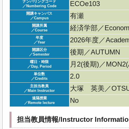
ナンバリングコード
ECOe103
／Numbering Code
開講キャンパス
有瀬
／Campus
開講所属
経済学部／Economi
／Course
年度
2026年度／Acade
／Year
開講区分
後期／AUTUMN
／Semester
曜日・時限
月2(後期)／MON2(A
／Day, Period
単位数
2.0
／Credits
主担当教員
大塚 英美／OTSUK
／Main Instructor
遠隔授業
No
／Remote lecture
担当教員情報/Instructor Informatio