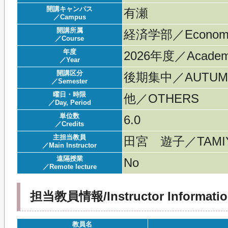
開講キャンパス
有瀬
／Campus
開講所属
経済学部／Economi
／Course
年度
2026年度／Acade
／Year
開講区分
後期集中／AUTUMN 
／Semester
曜日・時限
他／OTHERS
／Day, Period
単位数
6.0
／Credits
主担当教員
田宮 遊子／TAMIY
／Main Instructor
遠隔授業
No
／Remote lecture
担当教員情報/Instructor Informatio
教員名