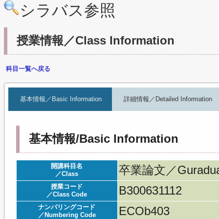
シラバス参照
授業情報／Class Information
科目一覧へ戻る
基本情報／Basic Information
詳細情報／Detailed Information
基本情報/Basic Information
開講科目名
卒業論文／Guraduati
／Class
授業コード
B300631112
／Class Code
ナンバリングコード
ECOb403
／Numbering Code