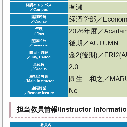
開講キャンパス
有瀬
／Campus
開講所属
経済学部／Economi
／Course
年度
2026年度／Acade
／Year
開講区分
後期／AUTUMN
／Semester
曜日・時限
金2(後期)／FRI2(AU
／Day, Period
単位数
2.0
／Credits
主担当教員
圓生 和之／MARUM
／Main Instructor
遠隔授業
No
／Remote lecture
担当教員情報/Instructor Informatio
教員名