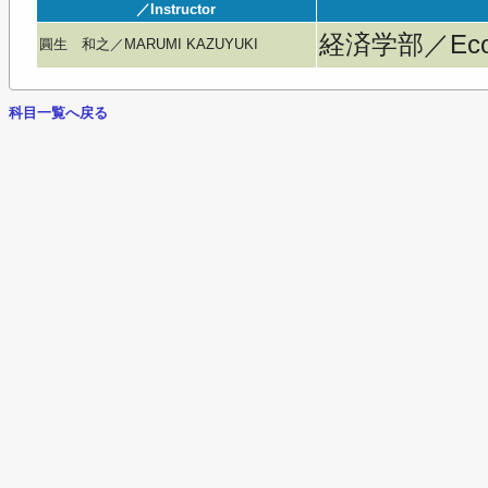
／Instructor
経済学部／Econ
圓生 和之／MARUMI KAZUYUKI
科目一覧へ戻る