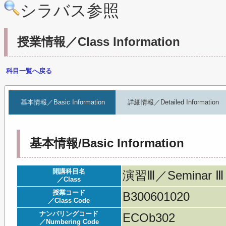
シラバス参照
授業情報／Class Information
科目一覧へ戻る
基本情報／Basic Information
詳細情報／Detailed Information
基本情報/Basic Information
開講科目名
演習Ⅲ／Seminar Ⅲ
／Class
授業コード
B300601020
／Class Code
ナンバリングコード
ECOb302
／Numbering Code