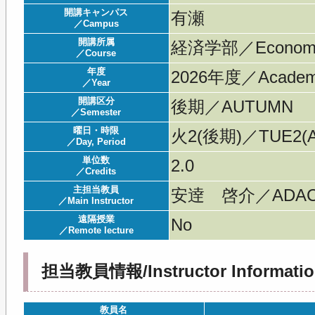
開講キャンパス
有瀬
／Campus
開講所属
経済学部／Economi
／Course
年度
2026年度／Acade
／Year
開講区分
後期／AUTUMN
／Semester
曜日・時限
火2(後期)／TUE2(A
／Day, Period
単位数
2.0
／Credits
主担当教員
安逹 啓介／ADACH
／Main Instructor
遠隔授業
No
／Remote lecture
担当教員情報/Instructor Informatio
教員名