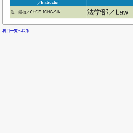
／Instructor
法学部／Law
崔 鍾植／CHOE JONG-SIK
科目一覧へ戻る