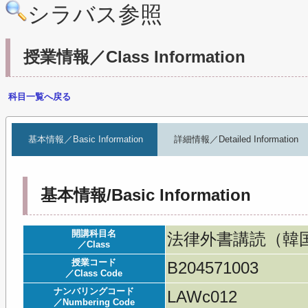
シラバス参照
授業情報／Class Information
科目一覧へ戻る
基本情報／Basic Information
詳細情報／Detailed Information
基本情報/Basic Information
開講科目名
法律外書講読（韓国語）
／Class
授業コード
B204571003
／Class Code
ナンバリングコード
LAWc012
／Numbering Code