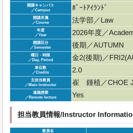
開講キャンパス
ﾎﾟｰﾄｱｲﾗﾝﾄﾞ
／Campus
開講所属
法学部／Law
／Course
年度
2026年度／Acade
／Year
開講区分
後期／AUTUMN
／Semester
曜日・時限
金2(後期)／FRI2(AU
／Day, Period
単位数
2.0
／Credits
主担当教員
崔 鍾植／CHOE J
／Main Instructor
遠隔授業
Yes
／Remote lecture
担当教員情報/Instructor Informatio
教員名