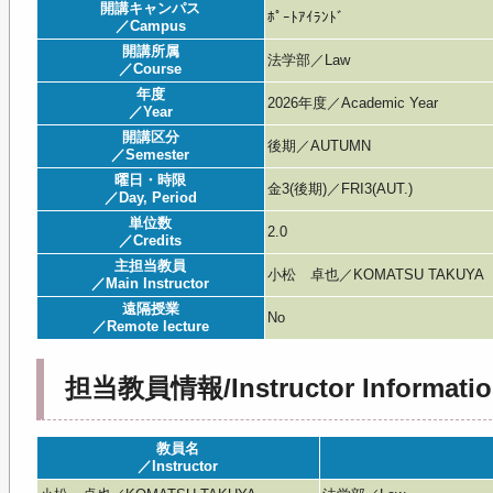
開講キャンパス
ﾎﾟｰﾄｱｲﾗﾝﾄﾞ
／Campus
開講所属
法学部／Law
／Course
年度
2026年度／Academic Year
／Year
開講区分
後期／AUTUMN
／Semester
曜日・時限
金3(後期)／FRI3(AUT.)
／Day, Period
単位数
2.0
／Credits
主担当教員
小松 卓也／KOMATSU TAKUYA
／Main Instructor
遠隔授業
No
／Remote lecture
担当教員情報/Instructor Informatio
教員名
／Instructor