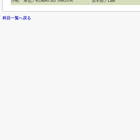
小松 卓也／KOMATSU TAKUYA
法学部／Law
科目一覧へ戻る