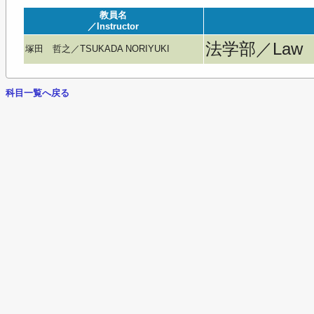
教員名
／Instructor
法学部／Law
塚田 哲之／TSUKADA NORIYUKI
科目一覧へ戻る