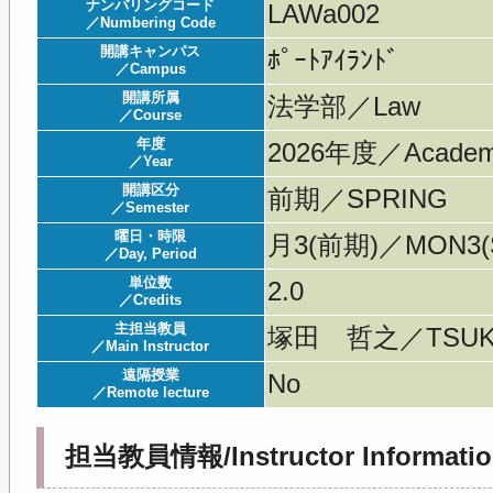
ナンバリングコード
LAWa002
／Numbering Code
開講キャンパス
ﾎﾟｰﾄｱｲﾗﾝﾄﾞ
／Campus
開講所属
法学部／Law
／Course
年度
2026年度／Acade
／Year
開講区分
前期／SPRING
／Semester
曜日・時限
月3(前期)／MON3(S
／Day, Period
単位数
2.0
／Credits
主担当教員
塚田 哲之／TSUKA
／Main Instructor
遠隔授業
No
／Remote lecture
担当教員情報/Instructor Informatio