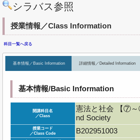
シラバス参照
授業情報／Class Information
科目一覧へ戻る
基本情報／Basic Information
詳細情報／Detailed Information
基本情報/Basic Information
憲法と社会 【⑦～⑨】／C
開講科目名
／Class
nd Society
授業コード
B202951003
／Class Code