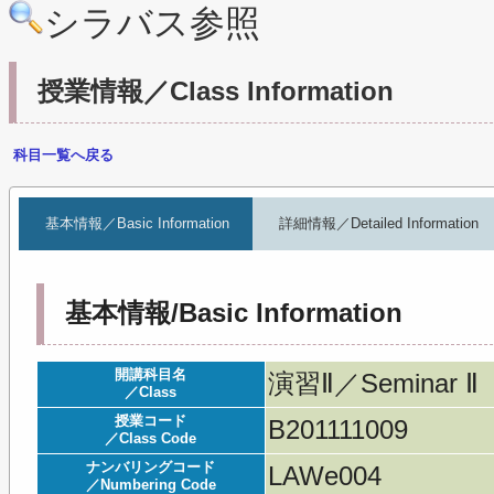
シラバス参照
授業情報／Class Information
科目一覧へ戻る
基本情報／Basic Information
詳細情報／Detailed Information
基本情報/Basic Information
開講科目名
演習Ⅱ／Seminar Ⅱ
／Class
授業コード
B201111009
／Class Code
ナンバリングコード
LAWe004
／Numbering Code