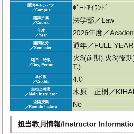
開講キャンパス
ﾎﾟｰﾄｱｲﾗﾝﾄﾞ
／Campus
開講所属
法学部／Law
／Course
年度
2026年度／Acade
／Year
開講区分
通年／FULL-YEAR
／Semester
火3(前期),火3(後期)
曜日・時限
／Day, Period
T.)
単位数
4.0
／Credits
主担当教員
木原 正樹／KIHAR
／Main Instructor
遠隔授業
No
／Remote lecture
担当教員情報/Instructor Informatio