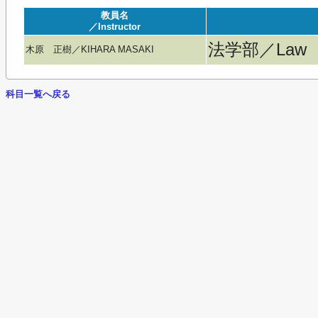
教員名
／Instructor
法学部／Law
木原 正樹／KIHARA MASAKI
科目一覧へ戻る