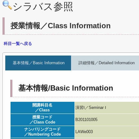
シラバス参照
授業情報／Class Information
科目一覧へ戻る
基本情報／Basic Information
詳細情報／Detailed Information
基本情報/Basic Information
開講科目名
演習Ⅰ／Seminar Ⅰ
／Class
授業コード
B201101005
／Class Code
ナンバリングコード
LAWe003
／Numbering Code