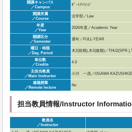
開講キャンパス
ﾎﾟｰﾄｱｲﾗﾝﾄﾞ
／Campus
開講所属
法学部／Law
／Course
年度
2026年度／Academic Year
／Year
開講区分
通年／FULL-YEAR
／Semester
曜日・時限
木2(前期),木2(後期)／THU2(SPR.),T
／Day, Period
単位数
4.0
／Credits
主担当教員
小川 一茂／OGAWA KAZUSHIG
／Main Instructor
遠隔授業
No
／Remote lecture
担当教員情報/Instructor Informatio
教員名
／Instructor