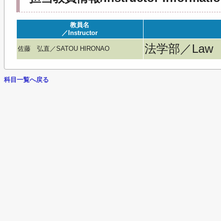
教員名
／Instructor
法学部／Law
佐藤 弘直／SATOU HIRONAO
科目一覧へ戻る