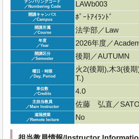
ナンバリングコード
LAWb003
／Numbering Code
開講キャンパス
ﾎﾟｰﾄｱｲﾗﾝﾄﾞ
／Campus
開講所属
法学部／Law
／Course
年度
2026年度／Acade
／Year
開講区分
後期／AUTUMN
／Semester
火2(後期),木3(後期)
曜日・時限
／Day, Period
T.)
単位数
4.0
／Credits
主担当教員
佐藤 弘直／SATOU
／Main Instructor
遠隔授業
No
／Remote lecture
担当教員情報/Instructor Informatio