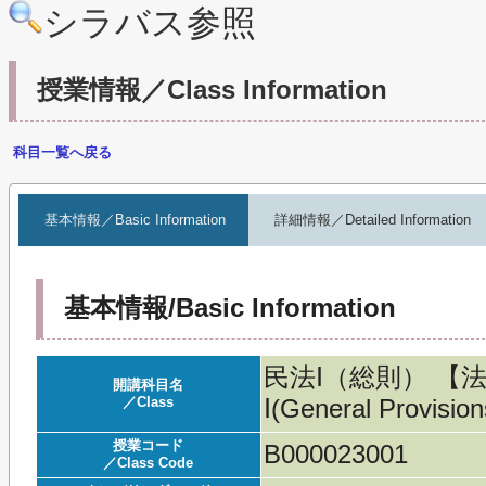
シラバス参照
授業情報／Class Information
科目一覧へ戻る
基本情報／Basic Information
詳細情報／Detailed Information
基本情報/Basic Information
民法Ⅰ（総則） 【法①
開講科目名
／Class
Ⅰ(General Provision
授業コード
B000023001
／Class Code