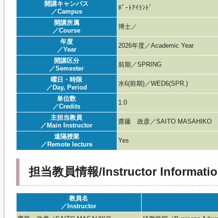
開講キャンパス
ﾎﾟｰﾄｱｲﾗﾝﾄﾞ
／Campus
開講所属
博士／
／Course
年度
2026年度／Academic Year
／Year
開講区分
前期／SPRING
／Semester
曜日・時限
水6(前期)／WED6(SPR.)
／Day, Period
単位数
1.0
／Credits
主担当教員
齋藤 政彦／SAITO MASAHIKO
／Main Instructor
遠隔授業
Yes
／Remote lecture
担当教員情報/Instructor Informatio
教員名
／Instructor