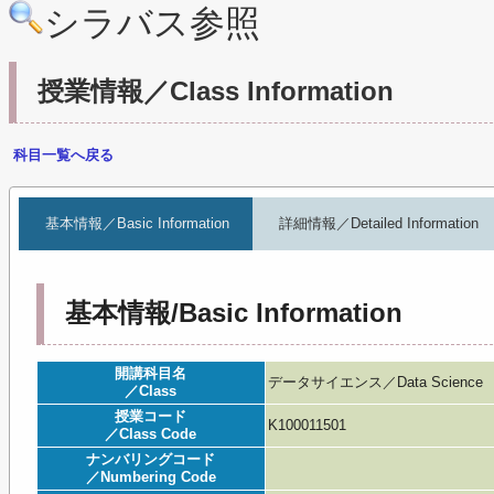
シラバス参照
授業情報／Class Information
科目一覧へ戻る
基本情報／Basic Information
詳細情報／Detailed Information
基本情報/Basic Information
開講科目名
データサイエンス／Data Science
／Class
授業コード
K100011501
／Class Code
ナンバリングコード
／Numbering Code