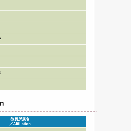
E
O
n
教員所属名
／Affiliation