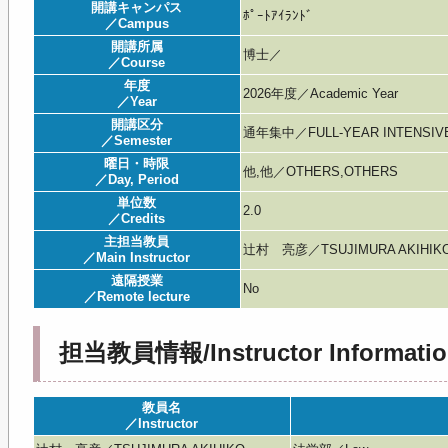
開講キャンパス
ﾎﾟｰﾄｱｲﾗﾝﾄﾞ
／Campus
開講所属
博士／
／Course
年度
2026年度／Academic Year
／Year
開講区分
通年集中／FULL-YEAR INTENSIV
／Semester
曜日・時限
他,他／OTHERS,OTHERS
／Day, Period
単位数
2.0
／Credits
主担当教員
辻村 亮彦／TSUJIMURA AKIHIK
／Main Instructor
遠隔授業
No
／Remote lecture
担当教員情報/Instructor Informatio
教員名
／Instructor