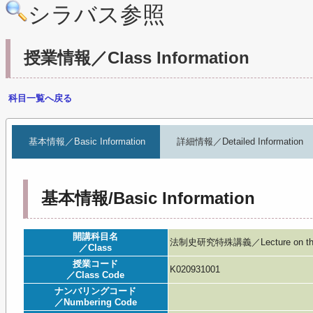
シラバス参照
授業情報／Class Information
科目一覧へ戻る
基本情報／Basic Information
詳細情報／Detailed Information
基本情報/Basic Information
開講科目名
法制史研究特殊講義／Lecture on the Hist
／Class
授業コード
K020931001
／Class Code
ナンバリングコード
／Numbering Code