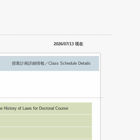
2026/07/13 現在
授業計画詳細情報／Class Schedule Details
ory of Laws for Doctoral Course