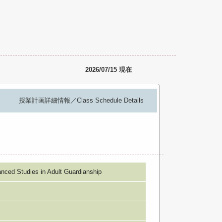
2026/07/15 現在
授業計画詳細情報／Class Schedule Details
udies in Adult Guardianship