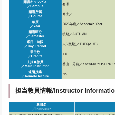
開講キャンパス
有瀬
／Campus
開講所属
修士／
／Course
年度
2026年度／Academic Year
／Year
開講区分
後期／AUTUMN
／Semester
曜日・時限
火6(後期)／TUE6(AUT.)
／Day, Period
単位数
1.0
／Credits
主担当教員
香山 芳範／KAYAMA YOSHINOR
／Main Instructor
遠隔授業
No
／Remote lecture
担当教員情報/Instructor Informatio
教員名
／Instructor