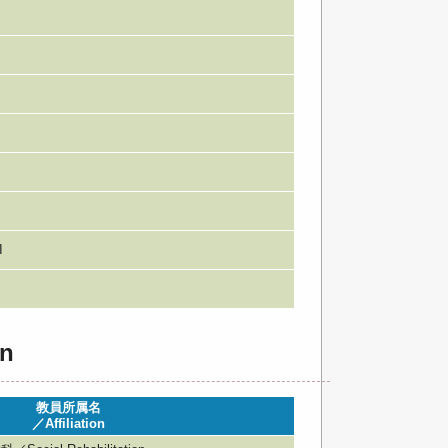
I
n
教員所属名
／Affiliation