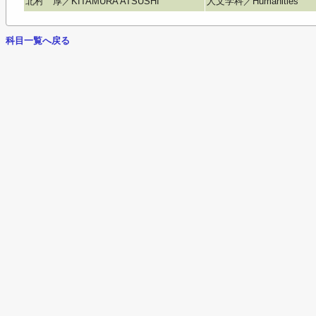
北村 厚／KITAMURA ATSUSHI
人文学科／Humanities
科目一覧へ戻る