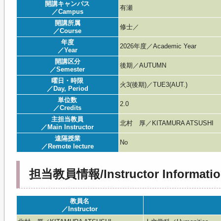
開講キャンパス
有瀬
／Campus
開講所属
修士／
／Course
年度
2026年度／Academic Year
／Year
開講区分
後期／AUTUMN
／Semester
曜日・時限
火3(後期)／TUE3(AUT.)
／Day, Period
単位数
2.0
／Credits
主担当教員
北村 厚／KITAMURA ATSUSHI
／Main Instructor
遠隔授業
No
／Remote lecture
担当教員情報/Instructor Informatio
教員名
／Instructor