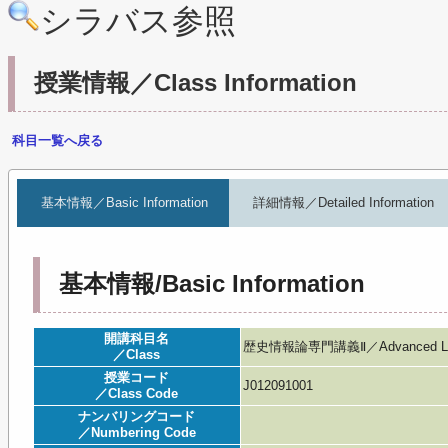
シラバス参照
授業情報／Class Information
科目一覧へ戻る
基本情報／Basic Information
詳細情報／Detailed Information
基本情報/Basic Information
開講科目名
歴史情報論専門講義Ⅱ／Advanced Lecture o
／Class
授業コード
J012091001
／Class Code
ナンバリングコード
／Numbering Code