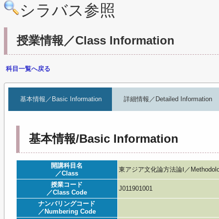
シラバス参照
授業情報／Class Information
科目一覧へ戻る
基本情報／Basic Information
詳細情報／Detailed Information
基本情報/Basic Information
開講科目名
東アジア文化論方法論Ⅰ／Methodology in 
／Class
授業コード
J011901001
／Class Code
ナンバリングコード
／Numbering Code