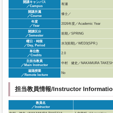
開講キャンパス
有瀬
／Campus
開講所属
修士／
／Course
年度
2026年度／Academic Year
／Year
開講区分
前期／SPRING
／Semester
曜日・時限
水3(前期)／WED3(SPR.)
／Day, Period
単位数
2.0
／Credits
主担当教員
中村 健史／NAKAMURA TAKESH
／Main Instructor
遠隔授業
No
／Remote lecture
担当教員情報/Instructor Informatio
教員名
／Instructor