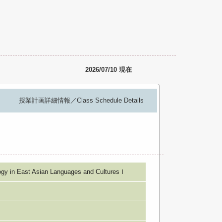
2026/07/10 現在
授業計画詳細情報／Class Schedule Details
East Asian Languages and Cultures Ⅰ