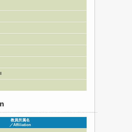
I
n
教員所属名
／Affiliation