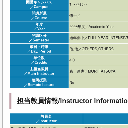
開講キャンパス
ﾎﾟｰﾄｱｲﾗﾝﾄﾞ
／Campus
開講所属
修士／
／Course
年度
2026年度／Academic Year
／Year
開講区分
通年集中／FULL-YEAR INTENSIV
／Semester
曜日・時限
他,他／OTHERS,OTHERS
／Day, Period
単位数
4.0
／Credits
主担当教員
森 達也／MORI TATSUYA
／Main Instructor
遠隔授業
No
／Remote lecture
担当教員情報/Instructor Informatio
教員名
／Instructor