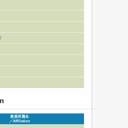
E
n
教員所属名
／Affiliation