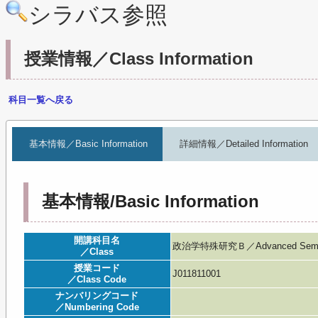
シラバス参照
授業情報／Class Information
科目一覧へ戻る
基本情報／Basic Information
詳細情報／Detailed Information
基本情報/Basic Information
開講科目名
政治学特殊研究Ｂ／Advanced Seminar 
／Class
授業コード
J011811001
／Class Code
ナンバリングコード
／Numbering Code