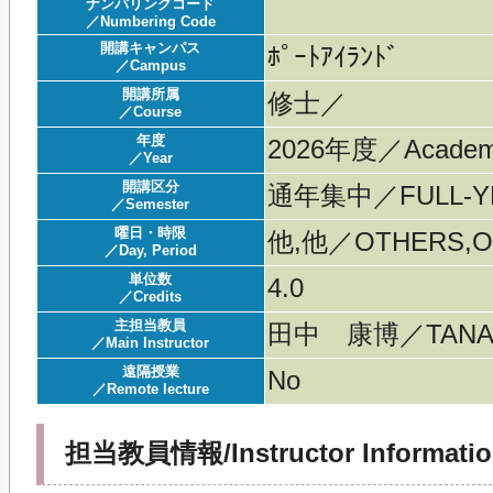
ナンバリングコード
／Numbering Code
開講キャンパス
ﾎﾟｰﾄｱｲﾗﾝﾄﾞ
／Campus
開講所属
修士／
／Course
年度
2026年度／Acade
／Year
開講区分
通年集中／FULL-YE
／Semester
曜日・時限
他,他／OTHERS,O
／Day, Period
単位数
4.0
／Credits
主担当教員
田中 康博／TANAK
／Main Instructor
遠隔授業
No
／Remote lecture
担当教員情報/Instructor Informatio