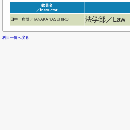
教員名
／Instructor
法学部／Law
田中 康博／TANAKA YASUHIRO
科目一覧へ戻る