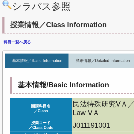
シラバス参照
授業情報／Class Information
科目一覧へ戻る
基本情報／Basic Information
詳細情報／Detailed Information
基本情報/Basic Information
民法特殊研究ⅤＡ／Advan
開講科目名
／Class
Law ⅤＡ
授業コード
J011191001
／Class Code