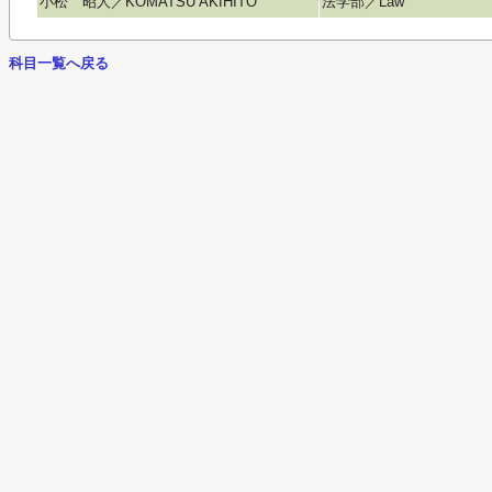
小松 昭人／KOMATSU AKIHITO
法学部／Law
科目一覧へ戻る