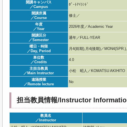
開講キャンパス
ﾎﾟｰﾄｱｲﾗﾝﾄﾞ
／Campus
開講所属
修士／
／Course
年度
2026年度／Academic Year
／Year
開講区分
通年／FULL-YEAR
／Semester
曜日・時限
月4(前期),月4(後期)／MON4(SPR.),
／Day, Period
単位数
4.0
／Credits
主担当教員
小松 昭人／KOMATSU AKIHITO
／Main Instructor
遠隔授業
No
／Remote lecture
担当教員情報/Instructor Informatio
教員名
／Instructor