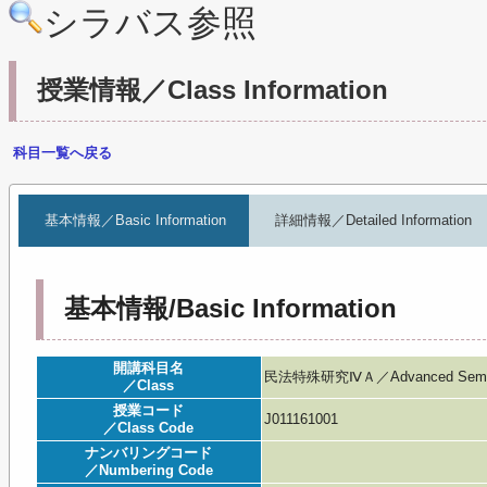
シラバス参照
授業情報／Class Information
科目一覧へ戻る
基本情報／Basic Information
詳細情報／Detailed Information
基本情報/Basic Information
開講科目名
民法特殊研究ⅣＡ／Advanced Seminar
／Class
授業コード
J011161001
／Class Code
ナンバリングコード
／Numbering Code