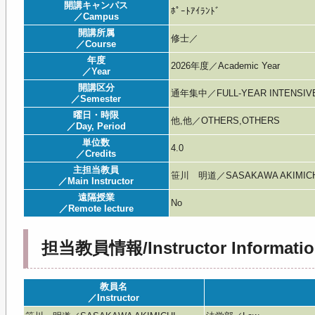
開講キャンパス
ﾎﾟｰﾄｱｲﾗﾝﾄﾞ
／Campus
開講所属
修士／
／Course
年度
2026年度／Academic Year
／Year
開講区分
通年集中／FULL-YEAR INTENSIV
／Semester
曜日・時限
他,他／OTHERS,OTHERS
／Day, Period
単位数
4.0
／Credits
主担当教員
笹川 明道／SASAKAWA AKIMIC
／Main Instructor
遠隔授業
No
／Remote lecture
担当教員情報/Instructor Informatio
教員名
／Instructor