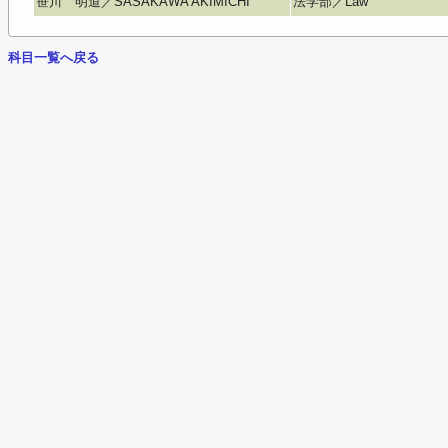
笹川 明道／SASAKAWA AKIMICHI
法学部／Law
科目一覧へ戻る