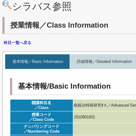
シラバス参照
授業情報／Class Information
科目一覧へ戻る
基本情報／Basic Information
詳細情報／Detailed Information
基本情報/Basic Information
開講科目名
租税法特殊研究ⅡＡ／Advanced Semina
／Class
授業コード
J010901001
／Class Code
ナンバリングコード
／Numbering Code