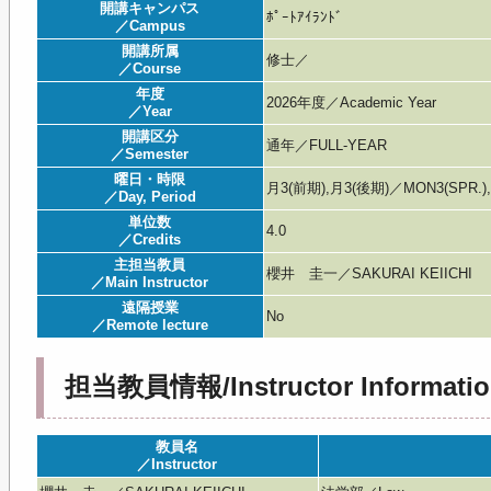
開講キャンパス
ﾎﾟｰﾄｱｲﾗﾝﾄﾞ
／Campus
開講所属
修士／
／Course
年度
2026年度／Academic Year
／Year
開講区分
通年／FULL-YEAR
／Semester
曜日・時限
月3(前期),月3(後期)／MON3(SPR.),
／Day, Period
単位数
4.0
／Credits
主担当教員
櫻井 圭一／SAKURAI KEIICHI
／Main Instructor
遠隔授業
No
／Remote lecture
担当教員情報/Instructor Informatio
教員名
／Instructor