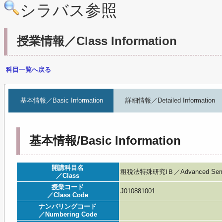
シラバス参照
授業情報／Class Information
科目一覧へ戻る
基本情報／Basic Information
詳細情報／Detailed Information
基本情報/Basic Information
開講科目名
租税法特殊研究ⅠＢ／Advanced Semina
／Class
授業コード
J010881001
／Class Code
ナンバリングコード
／Numbering Code