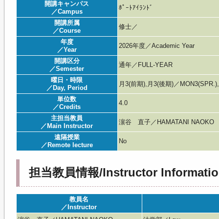
開講キャンパス
ﾎﾟｰﾄｱｲﾗﾝﾄﾞ
／Campus
開講所属
修士／
／Course
年度
2026年度／Academic Year
／Year
開講区分
通年／FULL-YEAR
／Semester
曜日・時限
月3(前期),月3(後期)／MON3(SPR.),
／Day, Period
単位数
4.0
／Credits
主担当教員
濵谷 直子／HAMATANI NAOKO
／Main Instructor
遠隔授業
No
／Remote lecture
担当教員情報/Instructor Informatio
教員名
／Instructor