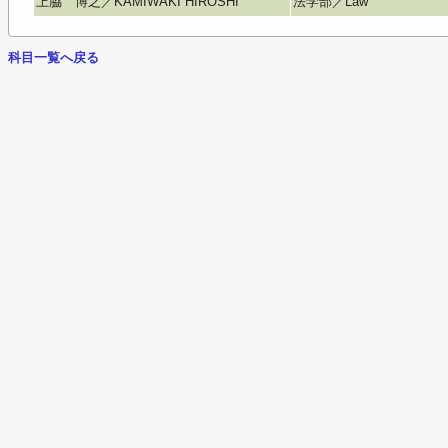
上脇 博之／KAMIWAKI HIROSHI
法学部／Law
科目一覧へ戻る