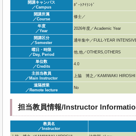
開講キャンパス
ﾎﾟｰﾄｱｲﾗﾝﾄﾞ
／Campus
開講所属
修士／
／Course
年度
2026年度／Academic Year
／Year
開講区分
通年集中／FULL-YEAR INTENSIV
／Semester
曜日・時限
他,他／OTHERS,OTHERS
／Day, Period
単位数
4.0
／Credits
主担当教員
上脇 博之／KAMIWAKI HIROSHI
／Main Instructor
遠隔授業
No
／Remote lecture
担当教員情報/Instructor Informatio
教員名
／Instructor