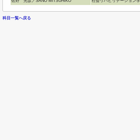
佐野 光彦／SANO MITSUHIKO
社会リハビリテーション学科／Soci
科目一覧へ戻る