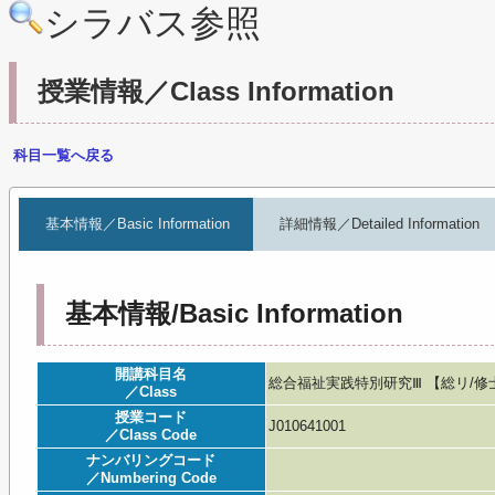
シラバス参照
授業情報／Class Information
科目一覧へ戻る
基本情報／Basic Information
詳細情報／Detailed Information
基本情報/Basic Information
開講科目名
総合福祉実践特別研究Ⅲ 【総リ/修士】／Rese
／Class
授業コード
J010641001
／Class Code
ナンバリングコード
／Numbering Code