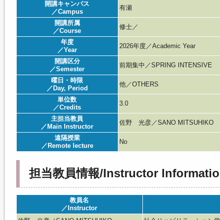
開講キャンパス
有瀬
／Campus
開講所属
修士／
／Course
年度
2026年度／Academic Year
／Year
開講区分
前期集中／SPRING INTENSIVE
／Semester
曜日・時限
他／OTHERS
／Day, Period
単位数
3.0
／Credits
主担当教員
佐野 光彦／SANO MITSUHIKO
／Main Instructor
遠隔授業
No
／Remote lecture
担当教員情報/Instructor Informatio
教員名
／Instructor