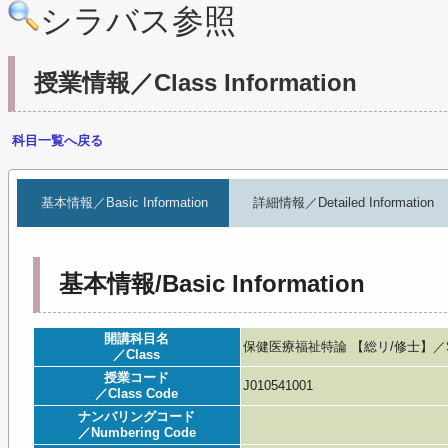
シラバス参照
授業情報／Class Information
科目一覧へ戻る
基本情報／Basic Information
詳細情報／Detailed Information
基本情報/Basic Information
開講科目名
保健医療福祉特論 【総リ/修士】／Social
／Class
授業コード
J010541001
／Class Code
ナンバリングコード
／Numbering Code