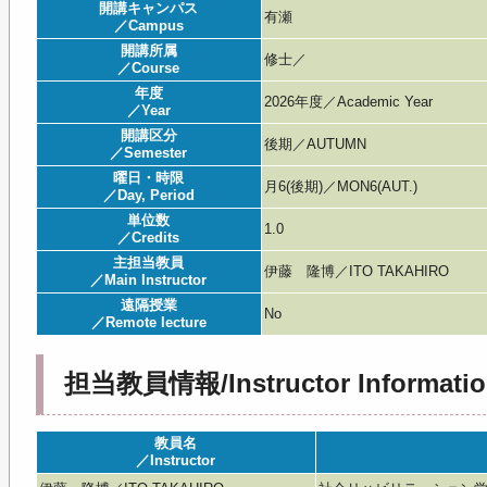
開講キャンパス
有瀬
／Campus
開講所属
修士／
／Course
年度
2026年度／Academic Year
／Year
開講区分
後期／AUTUMN
／Semester
曜日・時限
月6(後期)／MON6(AUT.)
／Day, Period
単位数
1.0
／Credits
主担当教員
伊藤 隆博／ITO TAKAHIRO
／Main Instructor
遠隔授業
No
／Remote lecture
担当教員情報/Instructor Informatio
教員名
／Instructor