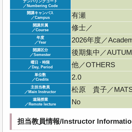
ナンバリングコード
／Numbering Code
開講キャンパス
有瀬
／Campus
開講所属
修士／
／Course
年度
2026年度／Acade
／Year
開講区分
後期集中／AUTUMN 
／Semester
曜日・時限
他／OTHERS
／Day, Period
単位数
2.0
／Credits
主担当教員
松原 貴子／MATSU
／Main Instructor
遠隔授業
No
／Remote lecture
担当教員情報/Instructor Informatio