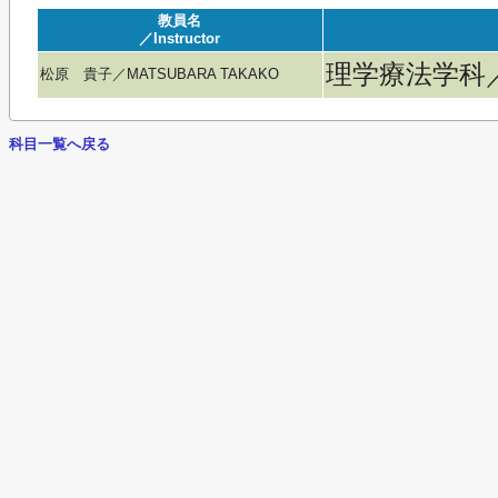
教員名
／Instructor
理学療法学科／Phy
松原 貴子／MATSUBARA TAKAKO
科目一覧へ戻る