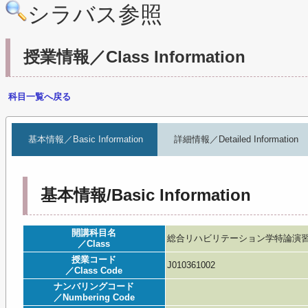
シラバス参照
授業情報／Class Information
科目一覧へ戻る
基本情報／Basic Information
詳細情報／Detailed Information
基本情報/Basic Information
開講科目名
総合リハビリテーション学特論演習Ⅰ 【総リ/修
／Class
授業コード
J010361002
／Class Code
ナンバリングコード
／Numbering Code