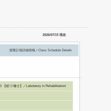
2026/07/15 現在
授業計画詳細情報／Class Schedule Details
士】／Labolatory in RehabilitationⅠ