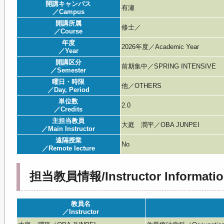
開講キャンパス
有瀬
／Campus
開講所属
修士／
／Course
年度
2026年度／Academic Year
／Year
開講区分
前期集中／SPRING INTENSIVE
／Semester
曜日・時限
他／OTHERS
／Day, Period
単位数
2.0
／Credits
主担当教員
大庭 潤平／OBA JUNPEI
／Main Instructor
遠隔授業
No
／Remote lecture
担当教員情報/Instructor Informatio
教員名
／Instructor