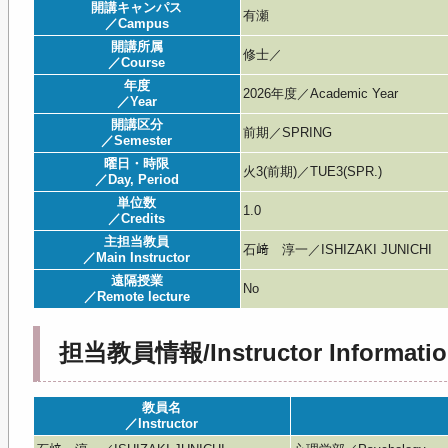
開講キャンパス
有瀬
／Campus
開講所属
修士／
／Course
年度
2026年度／Academic Year
／Year
開講区分
前期／SPRING
／Semester
曜日・時限
火3(前期)／TUE3(SPR.)
／Day, Period
単位数
1.0
／Credits
主担当教員
石﨑 淳一／ISHIZAKI JUNICHI
／Main Instructor
遠隔授業
No
／Remote lecture
担当教員情報/Instructor Informatio
教員名
／Instructor