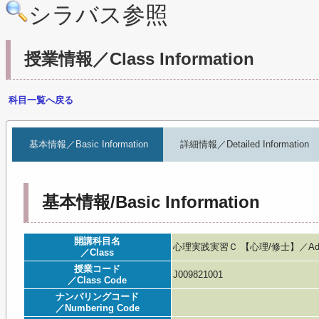
シラバス参照
授業情報／Class Information
科目一覧へ戻る
基本情報／Basic Information
詳細情報／Detailed Information
基本情報/Basic Information
開講科目名
心理実践実習Ｃ 【心理/修士】／Advanced P
／Class
授業コード
J009821001
／Class Code
ナンバリングコード
／Numbering Code