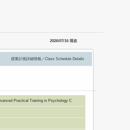
2026/07/16 現在
授業計画詳細情報／Class Schedule Details
ractical Training in Psychology C