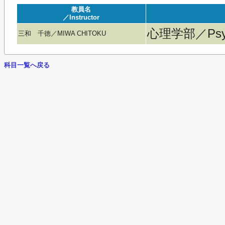
教員名
／Instructor
心理学部／Psyc
三和 千徳／MIWA CHITOKU
科目一覧へ戻る