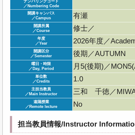
ナンバリングコード
／Numbering Code
開講キャンパス
有瀬
／Campus
開講所属
修士／
／Course
年度
2026年度／Acade
／Year
開講区分
後期／AUTUMN
／Semester
曜日・時限
月5(後期)／MON5(A
／Day, Period
単位数
1.0
／Credits
主担当教員
三和 千徳／MIWA 
／Main Instructor
遠隔授業
No
／Remote lecture
担当教員情報/Instructor Informatio