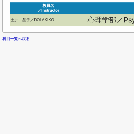
教員名
／Instructor
心理学部／Psyc
土井 晶子／DOI AKIKO
科目一覧へ戻る