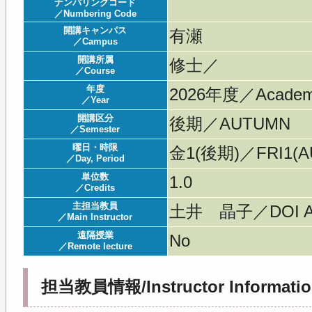
ナンバリングコード
／Numbering Code
開講キャンパス
有瀬
／Campus
開講所属
修士／
／Course
年度
2026年度／Acade
／Year
開講区分
後期／AUTUMN
／Semester
曜日・時限
金1(後期)／FRI1(AU
／Day, Period
単位数
1.0
／Credits
主担当教員
土井 晶子／DOI A
／Main Instructor
遠隔授業
No
／Remote lecture
担当教員情報/Instructor Informatio