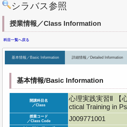
シラバス参照
授業情報／Class Information
科目一覧へ戻る
基本情報／Basic Information
詳細情報／Detailed Information
基本情報/Basic Information
心理実践実習Ⅱ 【心理
開講科目名
／Class
ctical Training in P
授業コード
J009771001
／Class Code