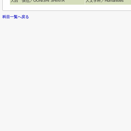
大西 慎也／OONISHI SHINYA
人文学科／Humanities
科目一覧へ戻る