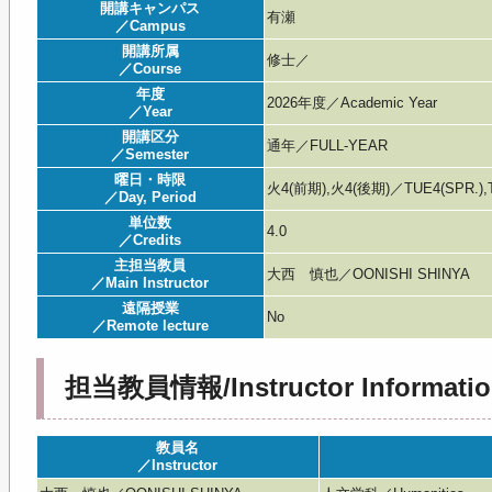
開講キャンパス
有瀬
／Campus
開講所属
修士／
／Course
年度
2026年度／Academic Year
／Year
開講区分
通年／FULL-YEAR
／Semester
曜日・時限
火4(前期),火4(後期)／TUE4(SPR.),T
／Day, Period
単位数
4.0
／Credits
主担当教員
大西 慎也／OONISHI SHINYA
／Main Instructor
遠隔授業
No
／Remote lecture
担当教員情報/Instructor Informatio
教員名
／Instructor