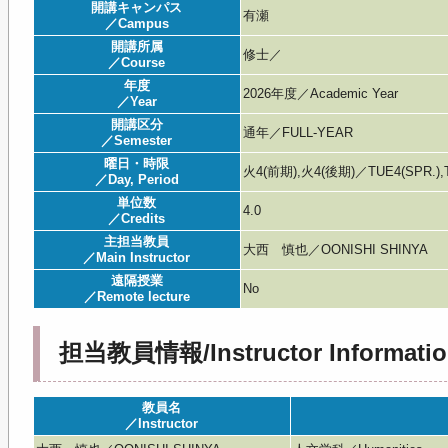
開講キャンパス
有瀬
／Campus
開講所属
修士／
／Course
年度
2026年度／Academic Year
／Year
開講区分
通年／FULL-YEAR
／Semester
曜日・時限
火4(前期),火4(後期)／TUE4(SPR.),T
／Day, Period
単位数
4.0
／Credits
主担当教員
大西 慎也／OONISHI SHINYA
／Main Instructor
遠隔授業
No
／Remote lecture
担当教員情報/Instructor Informatio
教員名
／Instructor