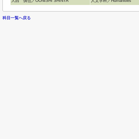
大西 慎也／OONISHI SHINYA
人文学科／Humanities
科目一覧へ戻る