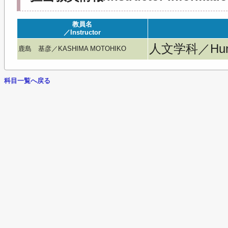
教員名
／Instructor
人文学科／Huma
鹿島 基彦／KASHIMA MOTOHIKO
科目一覧へ戻る