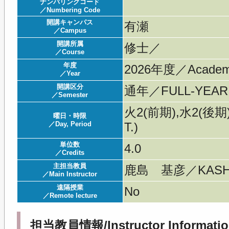
ナンバリングコード
／Numbering Code
開講キャンパス
有瀬
／Campus
開講所属
修士／
／Course
年度
2026年度／Acade
／Year
開講区分
通年／FULL-YEAR
／Semester
火2(前期),水2(後期)
曜日・時限
／Day, Period
T.)
単位数
4.0
／Credits
主担当教員
鹿島 基彦／KASHI
／Main Instructor
遠隔授業
No
／Remote lecture
担当教員情報/Instructor Informatio