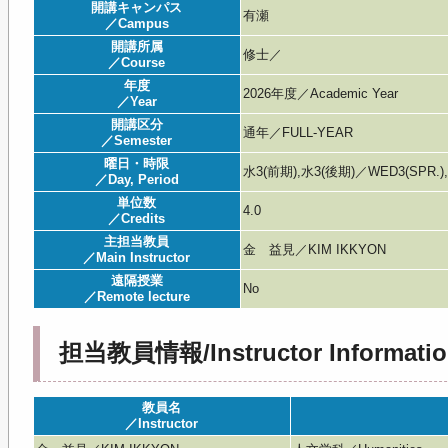
開講キャンパス
有瀬
／Campus
開講所属
修士／
／Course
年度
2026年度／Academic Year
／Year
開講区分
通年／FULL-YEAR
／Semester
曜日・時限
水3(前期),水3(後期)／WED3(SPR.),
／Day, Period
単位数
4.0
／Credits
主担当教員
金 益見／KIM IKKYON
／Main Instructor
遠隔授業
No
／Remote lecture
担当教員情報/Instructor Informatio
教員名
／Instructor