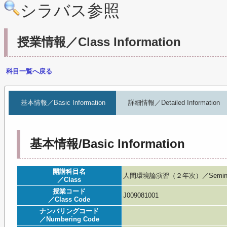
シラバス参照
授業情報／Class Information
科目一覧へ戻る
基本情報／Basic Information
詳細情報／Detailed Information
基本情報/Basic Information
開講科目名
人間環境論演習（２年次）／Seminar in
／Class
授業コード
J009081001
／Class Code
ナンバリングコード
／Numbering Code