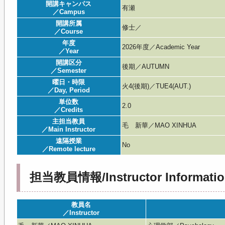
開講キャンパス
有瀬
／Campus
開講所属
修士／
／Course
年度
2026年度／Academic Year
／Year
開講区分
後期／AUTUMN
／Semester
曜日・時限
火4(後期)／TUE4(AUT.)
／Day, Period
単位数
2.0
／Credits
主担当教員
毛 新華／MAO XINHUA
／Main Instructor
遠隔授業
No
／Remote lecture
担当教員情報/Instructor Informatio
教員名
／Instructor