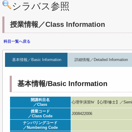
シラバス参照
授業情報／Class Information
科目一覧へ戻る
基本情報／Basic Information
詳細情報／Detailed Information
基本情報/Basic Information
開講科目名
心理学演習Ⅳ 【心理/修士】／Seminar 
／Class
授業コード
J008422006
／Class Code
ナンバリングコード
／Numbering Code