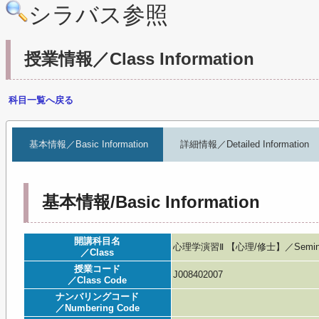
シラバス参照
授業情報／Class Information
科目一覧へ戻る
基本情報／Basic Information
詳細情報／Detailed Information
基本情報/Basic Information
開講科目名
心理学演習Ⅱ 【心理/修士】／Seminar i
／Class
授業コード
J008402007
／Class Code
ナンバリングコード
／Numbering Code