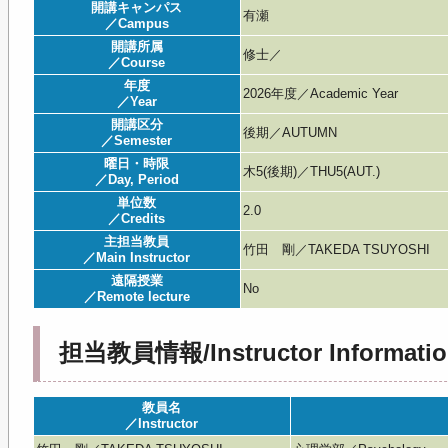
開講キャンパス
有瀬
／Campus
開講所属
修士／
／Course
年度
2026年度／Academic Year
／Year
開講区分
後期／AUTUMN
／Semester
曜日・時限
木5(後期)／THU5(AUT.)
／Day, Period
単位数
2.0
／Credits
主担当教員
竹田 剛／TAKEDA TSUYOSHI
／Main Instructor
遠隔授業
No
／Remote lecture
担当教員情報/Instructor Informatio
教員名
／Instructor