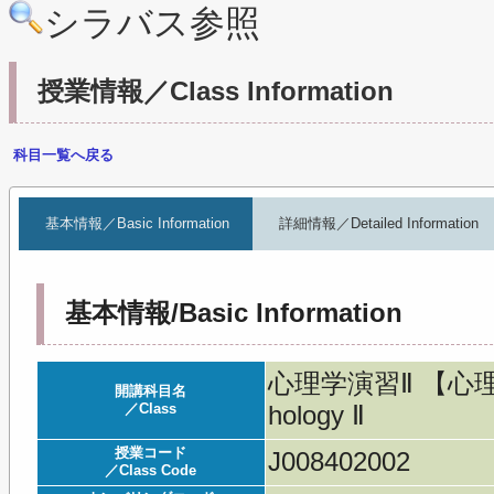
シラバス参照
授業情報／Class Information
科目一覧へ戻る
基本情報／Basic Information
詳細情報／Detailed Information
基本情報/Basic Information
心理学演習Ⅱ 【心理/修
開講科目名
／Class
hology Ⅱ
授業コード
J008402002
／Class Code