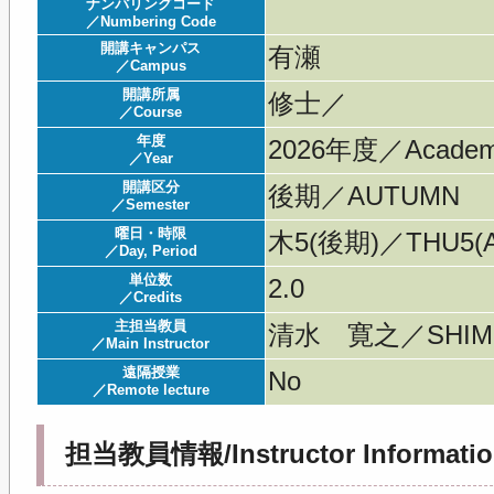
ナンバリングコード
／Numbering Code
開講キャンパス
有瀬
／Campus
開講所属
修士／
／Course
年度
2026年度／Acade
／Year
開講区分
後期／AUTUMN
／Semester
曜日・時限
木5(後期)／THU5(A
／Day, Period
単位数
2.0
／Credits
主担当教員
清水 寛之／SHIMIZ
／Main Instructor
遠隔授業
No
／Remote lecture
担当教員情報/Instructor Informatio