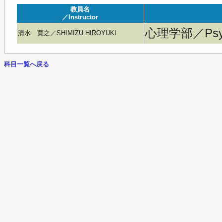
教員名
／Instructor
心理学部／Psyc
清水 寛之／SHIMIZU HIROYUKI
科目一覧へ戻る