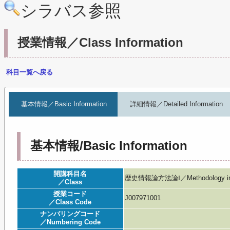
シラバス参照
授業情報／Class Information
科目一覧へ戻る
基本情報／Basic Information
詳細情報／Detailed Information
基本情報/Basic Information
開講科目名
歴史情報論方法論Ⅰ／Methodology in Hist
／Class
授業コード
J007971001
／Class Code
ナンバリングコード
／Numbering Code