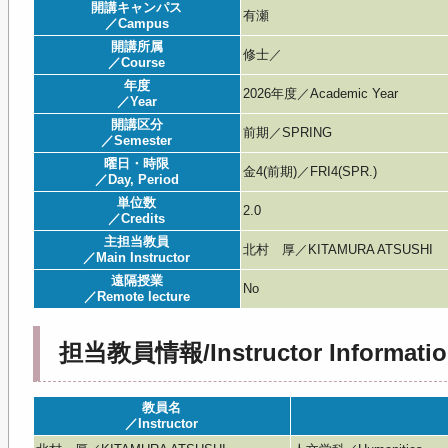
開講キャンパス
有瀬
／Campus
開講所属
修士／
／Course
年度
2026年度／Academic Year
／Year
開講区分
前期／SPRING
／Semester
曜日・時限
金4(前期)／FRI4(SPR.)
／Day, Period
単位数
2.0
／Credits
主担当教員
北村 厚／KITAMURA ATSUSHI
／Main Instructor
遠隔授業
No
／Remote lecture
担当教員情報/Instructor Informatio
教員名
／Instructor