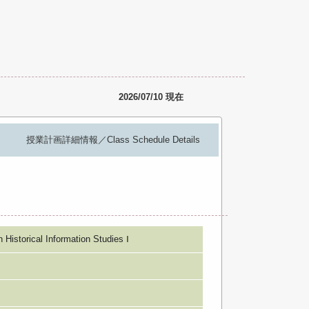
2026/07/10 現在
授業計画詳細情報／Class Schedule Details
orical Information Studies Ⅰ