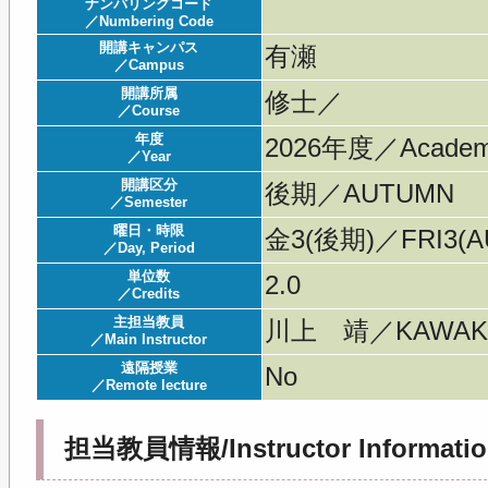
ナンバリングコード
／Numbering Code
開講キャンパス
有瀬
／Campus
開講所属
修士／
／Course
年度
2026年度／Acade
／Year
開講区分
後期／AUTUMN
／Semester
曜日・時限
金3(後期)／FRI3(AU
／Day, Period
単位数
2.0
／Credits
主担当教員
川上 靖／KAWAKA
／Main Instructor
遠隔授業
No
／Remote lecture
担当教員情報/Instructor Informatio