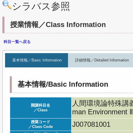
シラバス参照
授業情報／Class Information
科目一覧へ戻る
基本情報／Basic Information
詳細情報／Detailed Information
基本情報/Basic Information
人間環境論特殊講義Ⅱ／Sp
開講科目名
／Class
man Environment 
授業コード
J007081001
／Class Code