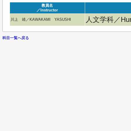
教員名
／Instructor
人文学科／Huma
川上 靖／KAWAKAMI YASUSHI
科目一覧へ戻る