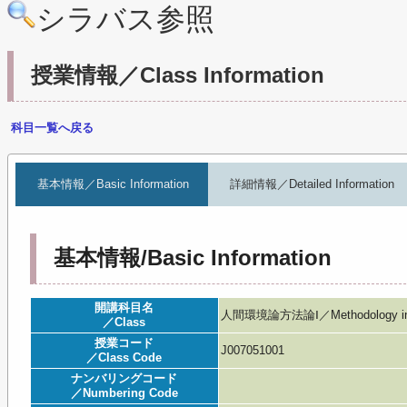
シラバス参照
授業情報／Class Information
科目一覧へ戻る
基本情報／Basic Information
詳細情報／Detailed Information
基本情報/Basic Information
開講科目名
人間環境論方法論Ⅰ／Methodology in H
／Class
授業コード
J007051001
／Class Code
ナンバリングコード
／Numbering Code