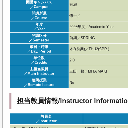
開講キャンパス
有瀬
／Campus
開講所属
修士／
／Course
年度
2026年度／Academic Year
／Year
開講区分
前期／SPRING
／Semester
曜日・時限
木2(前期)／THU2(SPR.)
／Day, Period
単位数
2.0
／Credits
主担当教員
三田 牧／MITA MAKI
／Main Instructor
遠隔授業
No
／Remote lecture
担当教員情報/Instructor Informatio
教員名
／Instructor