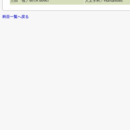
三田 牧／MITA MAKI
人文学科／Humanities
科目一覧へ戻る