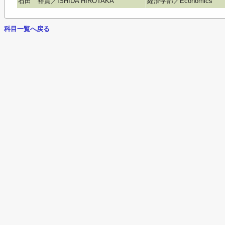
石田 裕貴／ISHIDA HIROTAKA
経済学部／Economics
科目一覧へ戻る