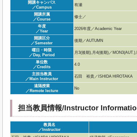
開講キャンパス
有瀬
／Campus
開講所属
修士／
／Course
年度
2026年度／Academic Year
／Year
開講区分
後期／AUTUMN
／Semester
曜日・時限
月3(後期),月4(後期)／MON3(AUT.),
／Day, Period
単位数
4.0
／Credits
主担当教員
石田 裕貴／ISHIDA HIROTAKA
／Main Instructor
遠隔授業
No
／Remote lecture
担当教員情報/Instructor Informatio
教員名
／Instructor