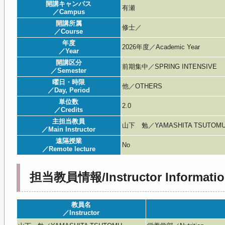
開講キャンパス
有瀬
／Campus
開講所属
修士／
／Course
年度
2026年度／Academic Year
／Year
開講区分
前期集中／SPRING INTENSIVE
／Semester
曜日・時限
他／OTHERS
／Day, Period
単位数
2.0
／Credits
主担当教員
山下 勉／YAMASHITA TSUTOM
／Main Instructor
遠隔授業
No
／Remote lecture
担当教員情報/Instructor Informatio
教員名
／Instructor