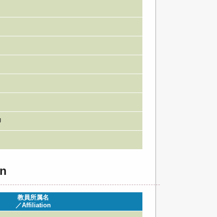
U
n
教員所属名
／Affiliation