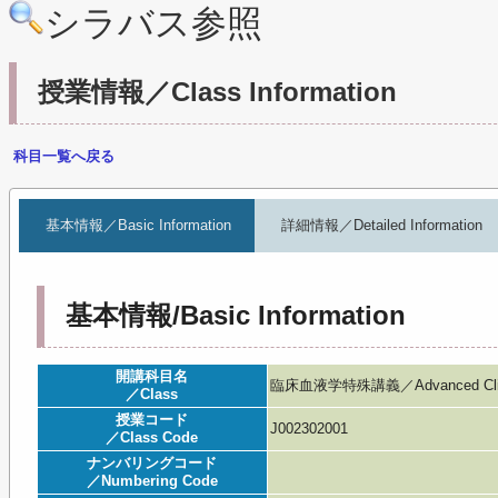
シラバス参照
授業情報／Class Information
科目一覧へ戻る
基本情報／Basic Information
詳細情報／Detailed Information
基本情報/Basic Information
開講科目名
臨床血液学特殊講義／Advanced Clinic
／Class
授業コード
J002302001
／Class Code
ナンバリングコード
／Numbering Code