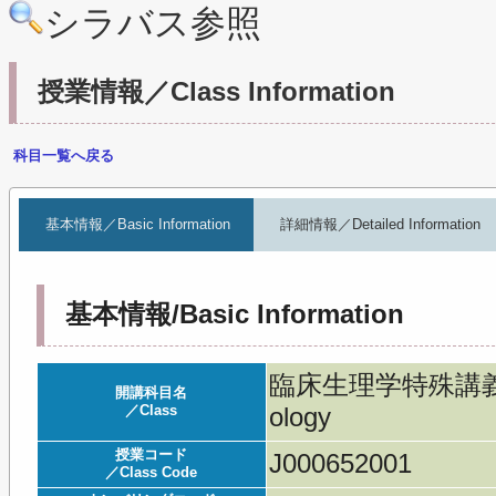
シラバス参照
授業情報／Class Information
科目一覧へ戻る
基本情報／Basic Information
詳細情報／Detailed Information
基本情報/Basic Information
臨床生理学特殊講義／Adv
開講科目名
／Class
ology
授業コード
J000652001
／Class Code