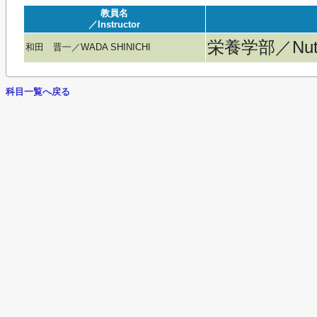
教員名
／Instructor
栄養学部／Nutri
和田 晋一／WADA SHINICHI
科目一覧へ戻る