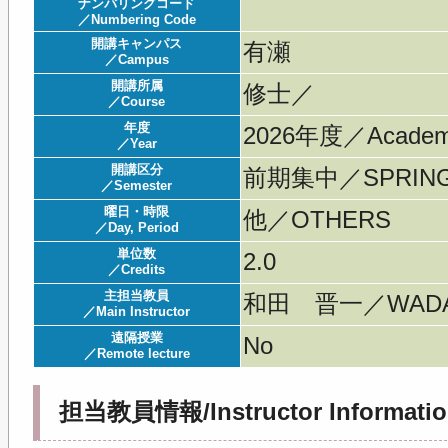
ナンバリングコード
／Numbering Code
開講キャンパス
有瀬
／Campus
開講所属
修士／
／Course
年度
2026年度／Acade
／Year
開講区分
前期集中／SPRING 
／Semester
曜日・時限
他／OTHERS
／Day, Period
単位数
2.0
／Credits
主担当教員
和田 晋一／WADA 
／Main Instructor
遠隔授業
No
／Remote lecture
担当教員情報/Instructor Informatio