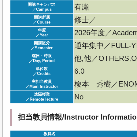
開講キャンパス
有瀬
／Campus
開講所属
修士／
／Course
年度
2026年度／Acade
／Year
開講区分
通年集中／FULL-YE
／Semester
曜日・時限
他,他／OTHERS,O
／Day, Period
単位数
6.0
／Credits
主担当教員
榎本 秀樹／ENOMO
／Main Instructor
遠隔授業
No
／Remote lecture
担当教員情報/Instructor Informatio
教員名