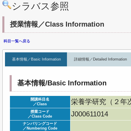
シラバス参照
授業情報／Class Information
科目一覧へ戻る
基本情報／Basic Information
詳細情報／Detailed Information
基本情報/Basic Information
開講科目名
栄養学研究（２年次）／Re
／Class
授業コード
J000611014
／Class Code
ナンバリングコード
／Numbering Code