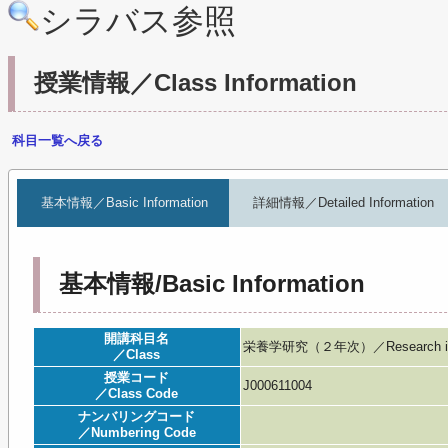
シラバス参照
授業情報／Class Information
科目一覧へ戻る
基本情報／Basic Information
詳細情報／Detailed Information
基本情報/Basic Information
開講科目名
栄養学研究（２年次）／Research in N
／Class
授業コード
J000611004
／Class Code
ナンバリングコード
／Numbering Code