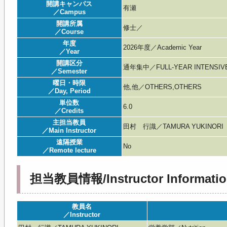
開講キャンパス
有瀬
／Campus
開講所属
修士／
／Course
年度
2026年度／Academic Year
／Year
開講区分
通年集中／FULL-YEAR INTENSIV
／Semester
曜日・時限
他,他／OTHERS,OTHERS
／Day, Period
単位数
6.0
／Credits
主担当教員
田村 行識／TAMURA YUKINORI
／Main Instructor
遠隔授業
No
／Remote lecture
担当教員情報/Instructor Informatio
教員名
／Instructor