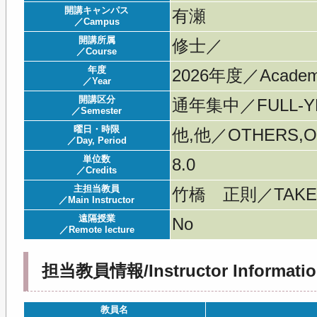
開講キャンパス
有瀬
／Campus
開講所属
修士／
／Course
年度
2026年度／Acade
／Year
開講区分
通年集中／FULL-YE
／Semester
曜日・時限
他,他／OTHERS,O
／Day, Period
単位数
8.0
／Credits
主担当教員
竹橋 正則／TAKEH
／Main Instructor
遠隔授業
No
／Remote lecture
担当教員情報/Instructor Informatio
教員名