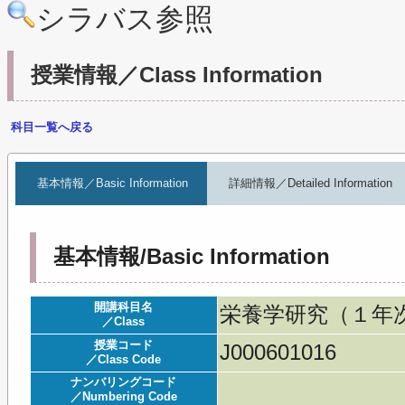
シラバス参照
授業情報／Class Information
科目一覧へ戻る
基本情報／Basic Information
詳細情報／Detailed Information
基本情報/Basic Information
開講科目名
栄養学研究（１年次）／Re
／Class
授業コード
J000601016
／Class Code
ナンバリングコード
／Numbering Code