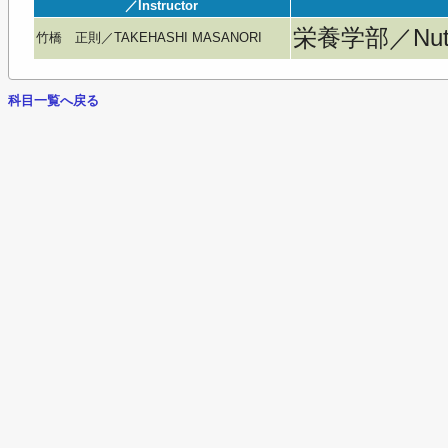
／Instructor
栄養学部／Nutri
竹橋 正則／TAKEHASHI MASANORI
科目一覧へ戻る