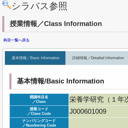
シラバス参照
授業情報／Class Information
科目一覧へ戻る
基本情報／Basic Information
詳細情報／Detailed Information
基本情報/Basic Information
開講科目名
栄養学研究（１年次）／Re
／Class
授業コード
J000601009
／Class Code
ナンバリングコード
／Numbering Code