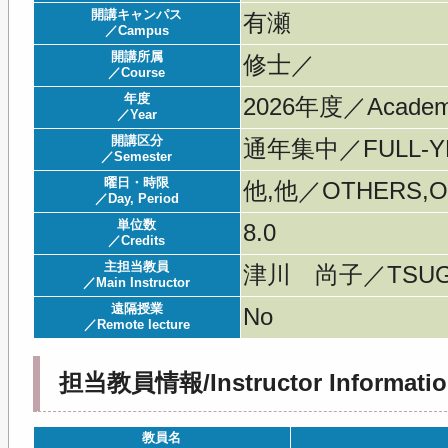
開講キャンパス
有瀬
／Campus
開講所属
修士／
／Course
年度
2026年度／Acade
／Year
開講区分
通年集中／FULL-YE
／Semester
曜日・時限
他,他／OTHERS,O
／Day, Period
単位数
8.0
／Credits
主担当教員
津川 尚子／TSUG
／Main Instructor
遠隔授業
No
／Remote lecture
担当教員情報/Instructor Informatio
教員名