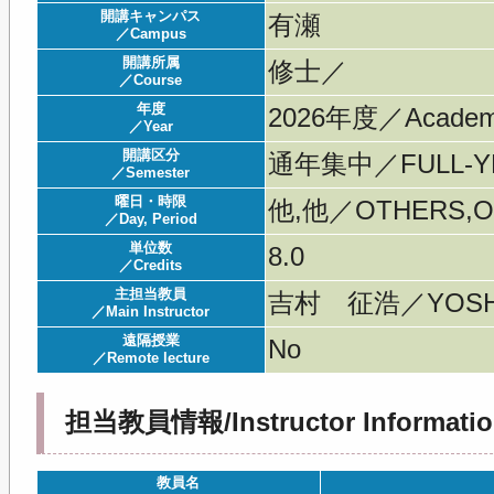
開講キャンパス
有瀬
／Campus
開講所属
修士／
／Course
年度
2026年度／Acade
／Year
開講区分
通年集中／FULL-YE
／Semester
曜日・時限
他,他／OTHERS,O
／Day, Period
単位数
8.0
／Credits
主担当教員
吉村 征浩／YOSHI
／Main Instructor
遠隔授業
No
／Remote lecture
担当教員情報/Instructor Informatio
教員名