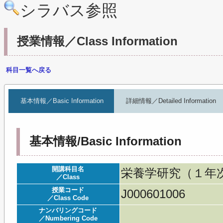
シラバス参照
授業情報／Class Information
科目一覧へ戻る
基本情報／Basic Information
詳細情報／Detailed Information
基本情報/Basic Information
開講科目名
栄養学研究（１年次）／Re
／Class
授業コード
J000601006
／Class Code
ナンバリングコード
／Numbering Code